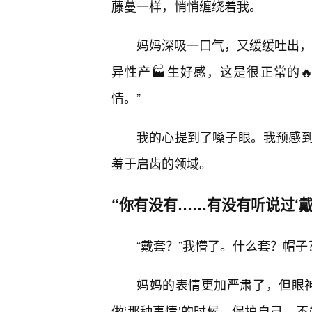
藤蔓一样，悄悄缠绕着我。
妈妈深吸一口气，又缓缓吐出，
异性产🏭生好感，这是很正常的
情。”
我的心提到了嗓子眼。我预感
羞于启齿的领域。
“你有没有……有没有听说过‘戴
“戴套？”我懵了。什么套？帽
妈妈的表情更加严肃了，但眼
做‘那种事情’的时候，保护自己，不