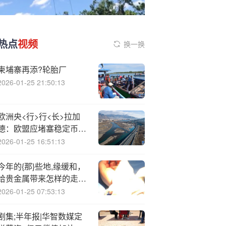
热点
视频
换一换
柬埔寨再添?轮胎厂
2026-01-25 21:50:13
欧洲央<行>行<长>拉加
德：欧盟应堵塞稳定币监
管漏洞
2026-01-25 16:51:13
今年的{那}些地,缘缓和，
给贵金属带来怎样的走
势？
2026-01-25 07:53:13
剧集;半年报|华智数媒定