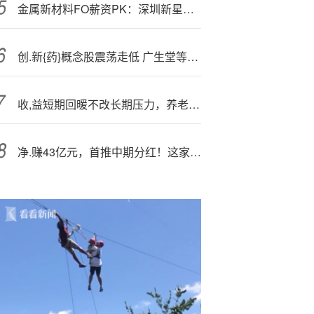
金属新材料
FO薪资PK：深圳新星亏损翻倍 CFO卢现友涨薪23%
创.新{药}概念股震荡走低 广生堂等多股跌超5%
收,益短期回暖不改长期压力，养老理财全国落地与系统基建共塑新生态|银行理财观察
净.赚43亿元，首推中期分红！这家国企凭啥稳健进阶？