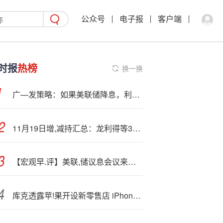
公众号
电子报
客户端
时报
热榜
换一换
广—发策略：如果美联储降息，利好哪些资产和行业？
11月19日增,减持汇总：龙利得等3股增持 人民同泰等17股减持（表）
【宏观早.评】美联,储议息会议来袭，贵金属短线波动加剧
库克透露苹!果开设新零售店 iPhone 15跌至脚底价果粉乐翻天！