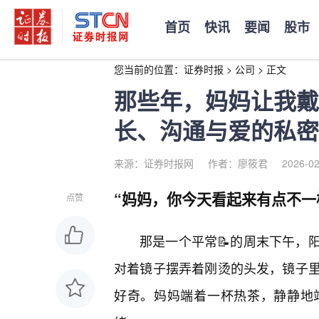
首页
快讯
要闻
股市
您当前的位置：
证券时报
>
公司
>
正文
那些年，妈妈让我戴
长、沟通与爱的私密
来源：证券时报网
作者：廖筱君
2026-02
“妈妈，你今天看起来有点不一
点赞
那是一个平常📝的周末下午，
对着镜子摆弄着刚烫的头发，镜子里
好奇。妈妈端着一杯热茶，静静地