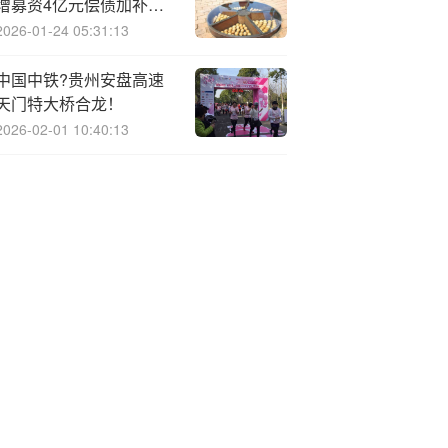
增募资4亿元偿债加补流
仍无法补全资金缺口 资产
2026-01-24 05:31:13
负债率遥遥领先
中国中铁?贵州安盘高速
天门特大桥合龙！
2026-02-01 10:40:13